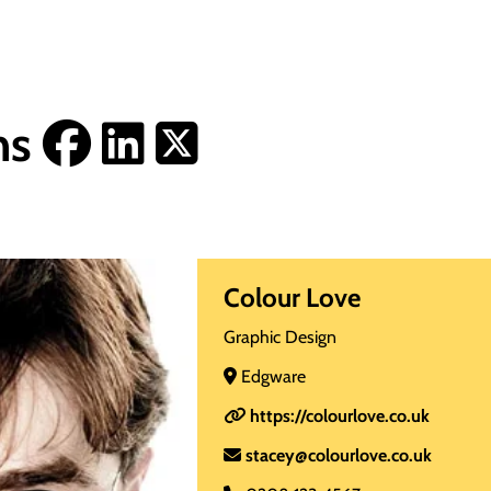
ns
Colour Love
Graphic Design
Edgware
https://colourlove.co.uk
stacey@colourlove.co.uk