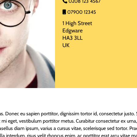
0208 123 4567
07900 12345
1 High Street
Edgware
HA3 3LL
UK
s. Donec eu sapien porttitor, dignissim tortor id, consectetur justo.
 mi eget, vestibulum porttitor metus. Curabitur consectetur ex urna, 
ellus diam ipsum, varius a cursus vitae, scelerisque sed tortor. Pra
illa interdum, risus velit rhoncus enim, ac porttitor erat arcu vitae 